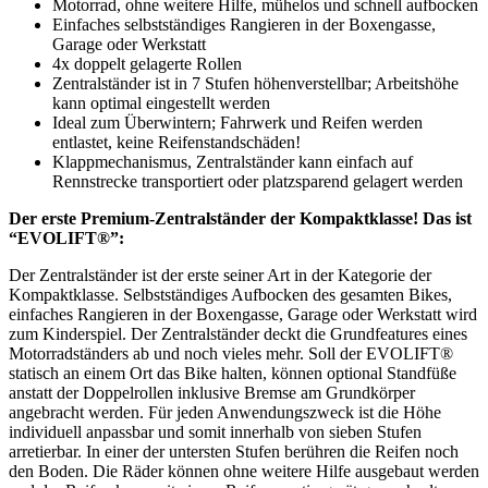
Motorrad, ohne weitere Hilfe, mühelos und schnell aufbocken
Einfaches selbstständiges Rangieren in der Boxengasse,
Garage oder Werkstatt
4x doppelt gelagerte Rollen
Zentralständer ist in 7 Stufen höhenverstellbar; Arbeitshöhe
kann optimal eingestellt werden
Ideal zum Überwintern; Fahrwerk und Reifen werden
entlastet, keine Reifenstandschäden!
Klappmechanismus, Zentralständer kann einfach auf
Rennstrecke transportiert oder platzsparend gelagert werden
Der erste Premium-Zentralständer der Kompaktklasse! Das ist
“EVOLIFT®”:
Der Zentralständer ist der erste seiner Art in der Kategorie der
Kompaktklasse. Selbstständiges Aufbocken des gesamten Bikes,
einfaches Rangieren in der Boxengasse, Garage oder Werkstatt wird
zum Kinderspiel. Der Zentralständer deckt die Grundfeatures eines
Motorradständers ab und noch vieles mehr. Soll der EVOLIFT®
statisch an einem Ort das Bike halten, können optional Standfüße
anstatt der Doppelrollen inklusive Bremse am Grundkörper
angebracht werden. Für jeden Anwendungszweck ist die Höhe
individuell anpassbar und somit innerhalb von sieben Stufen
arretierbar. In einer der untersten Stufen berühren die Reifen noch
den Boden. Die Räder können ohne weitere Hilfe ausgebaut werden