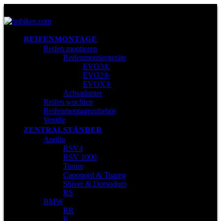
REIFENMONTAGE
Reifen montieren
Reifenmontiergeräte
EVO3®
EVO2®
EVOX®
Achsadapter
Reifen wuchten
Reifenmontagezubehör
Ventile
ZENTRALSTÄNDER
Aprilia
RSV4
RSV 1000
Tuono
Caponord & Tuareg
Shiver & Dorsoduro
RS
BMW
RR
R