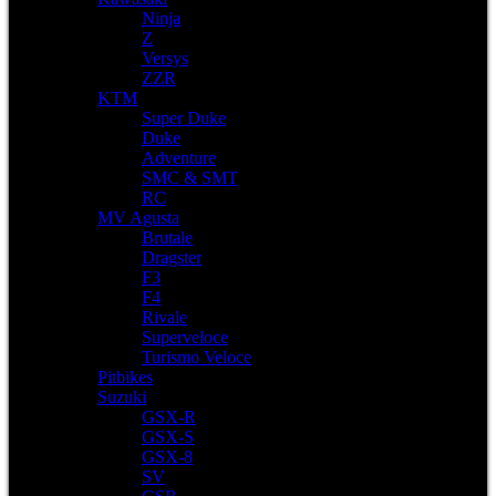
Ninja
Z
Versys
ZZR
KTM
Super Duke
Duke
Adventure
SMC & SMT
RC
MV Agusta
Brutale
Dragster
F3
F4
Rivale
Superveloce
Turismo Veloce
Pitbikes
Suzuki
GSX-R
GSX-S
GSX-8
SV