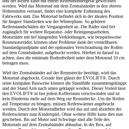
und der Reifen kann mit einem Reifenmontiergerät gewechselt
werden. Wird das Motorrad mit dem Zentralständer in den oberen
Höhenstufen verrastet, findet eine komplette Entlastung des
Fahrwerks statt. Das Motorrad befindet sich in der idealen Position
für längere Standzeiten wie der Winterphase. So gehören
Reifenstandschäden der Vergangenheit an. Die Räder sind frei
zugänglich für weitere Reparatur- oder Reinigungsarbeiten.
Motorräder mit tief hängenden Verkleidungen, wie beispielsweise
Rennmotorräder, können ohne Probleme dank der verstellbaren
Standardgrundplatte und der optionalen Verschraubung der Rollen
auf dem Grundständer, aufgebockt werden. Hierbei ist darauf zu
achten, dass die minimale Bodenfreiheit unter dem Motorrad 10 cm
betragen muss.
Wird der Zentralständer auf der Rennstrecke benötigt, wird das
Motorrad abgebockt. Gerade hier glänzt der EVOLIFT®. Durch
seine kompakte Bauweise können die Standfüße zusammengeklappt
und der Stand Arm nach unten geklappt werden. Dieser Vorteil lässt
den EVOLIFT® in fast jedem Kofferraum verschwinden und ist
kein Hindernis mehr auf dem Weg zur Rennstrecke. Um die Reifen
auf Temperatur zu bringen, müssen Reifenwärmer angebracht
werden. Durch den Motorradheber wird das auf und abziehen der
Reifenwärmer zum Kinderspiel. Ohne weitere Hilfe kann dies nun
geschehen. Bis auf Motor und Schwinge sind alle Teile des
Motorrads auf dem Zentralständer abbaubar. In der Box, auf