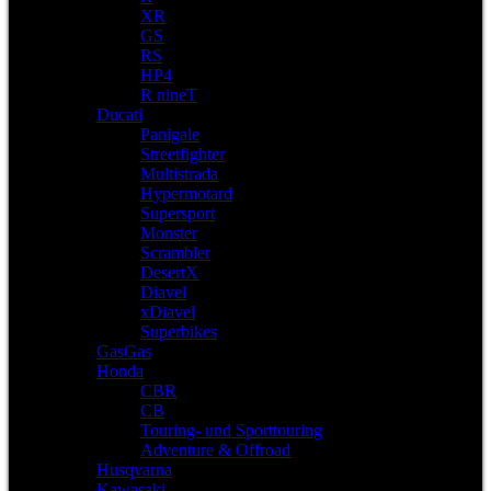
XR
GS
RS
HP4
R nineT
Ducati
Panigale
Streetfighter
Multistrada
Hypermotard
Supersport
Monster
Scrambler
DesertX
Diavel
xDiavel
Superbikes
GasGas
Honda
CBR
CB
Touring- und Sporttouring
Adventure & Offroad
Husqvarna
Kawasaki