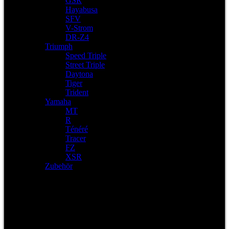
GSR
Hayabusa
SFV
V-Strom
DR-Z4
Triumph
Speed Triple
Street Triple
Daytona
Tiger
Trident
Yamaha
MT
R
Ténéré
Tracer
FZ
XSR
Zubehör