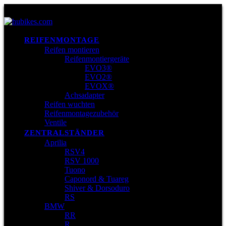
REIFENMONTAGE
Reifen montieren
Reifenmontiergeräte
EVO3®
EVO2®
EVOX®
Achsadapter
Reifen wuchten
Reifenmontagezubehör
Ventile
ZENTRALSTÄNDER
Aprilia
RSV4
RSV 1000
Tuono
Caponord & Tuareg
Shiver & Dorsoduro
RS
BMW
RR
R