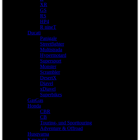
XR
GS
RS
HP4
R nineT
Ducati
Panigale
Streetfighter
Multistrada
Hypermotard
Supersport
Monster
Scrambler
DesertX
Diavel
xDiavel
Superbikes
GasGas
Honda
CBR
CB
Touring- und Sporttouring
Adventure & Offroad
Husqvarna
Kawasaki