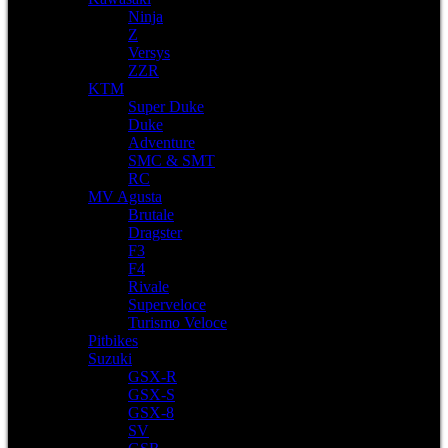
Ninja
Z
Versys
ZZR
KTM
Super Duke
Duke
Adventure
SMC & SMT
RC
MV Agusta
Brutale
Dragster
F3
F4
Rivale
Superveloce
Turismo Veloce
Pitbikes
Suzuki
GSX-R
GSX-S
GSX-8
SV