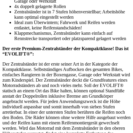
Garage oder Werkstatt
4x doppelt gelagerte Rollen
Zentralständer ist in 7 Stufen höhenverstellbar; Arbeitshöhe
kann optimal eingestellt werden
Ideal zum Überwintern; Fahrwerk und Reifen werden
entlastet, keine Reifenstandschäden!
Klappmechanismus, Zentralständer kann einfach auf
Rennstrecke transportiert oder platzsparend gelagert werden
Der erste Premium-Zentralständer der Kompaktklasse! Das ist
“EVOLIFT®”:
Der Zentralständer ist der erste seiner Art in der Kategorie der
Kompaktklasse. Selbstständiges Aufbocken des gesamten Bikes,
einfaches Rangieren in der Boxengasse, Garage oder Werkstatt wird
zum Kinderspiel. Der Zentralständer deckt die Grundfeatures eines
Motorradständers ab und noch vieles mehr. Soll der EVOLIFT®
statisch an einem Ort das Bike halten, können optional Standfüße
anstatt der Doppelrollen inklusive Bremse am Grundkörper
angebracht werden. Für jeden Anwendungszweck ist die Höhe
individuell anpassbar und somit innerhalb von sieben Stufen
arretierbar. In einer der untersten Stufen berühren die Reifen noch
den Boden. Die Räder können ohne weitere Hilfe ausgebaut werden
und der Reifen kann mit einem Reifenmontiergerät gewechselt
werden. Wird das Motorrad mit dem Zentralständer in den oberen