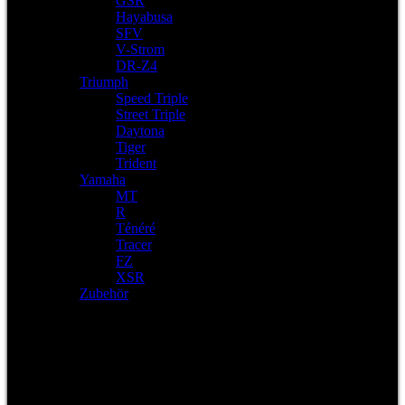
GSR
Hayabusa
SFV
V-Strom
DR-Z4
Triumph
Speed Triple
Street Triple
Daytona
Tiger
Trident
Yamaha
MT
R
Ténéré
Tracer
FZ
XSR
Zubehör