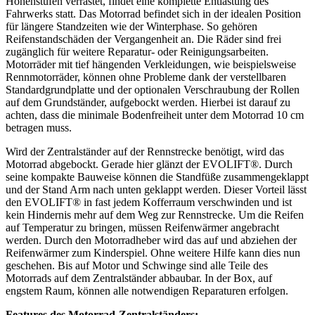
Höhenstufen verrastet, findet eine komplette Entlastung des
Fahrwerks statt. Das Motorrad befindet sich in der idealen Position
für längere Standzeiten wie der Winterphase. So gehören
Reifenstandschäden der Vergangenheit an. Die Räder sind frei
zugänglich für weitere Reparatur- oder Reinigungsarbeiten.
Motorräder mit tief hängenden Verkleidungen, wie beispielsweise
Rennmotorräder, können ohne Probleme dank der verstellbaren
Standardgrundplatte und der optionalen Verschraubung der Rollen
auf dem Grundständer, aufgebockt werden. Hierbei ist darauf zu
achten, dass die minimale Bodenfreiheit unter dem Motorrad 10 cm
betragen muss.
Wird der Zentralständer auf der Rennstrecke benötigt, wird das
Motorrad abgebockt. Gerade hier glänzt der EVOLIFT®. Durch
seine kompakte Bauweise können die Standfüße zusammengeklappt
und der Stand Arm nach unten geklappt werden. Dieser Vorteil lässt
den EVOLIFT® in fast jedem Kofferraum verschwinden und ist
kein Hindernis mehr auf dem Weg zur Rennstrecke. Um die Reifen
auf Temperatur zu bringen, müssen Reifenwärmer angebracht
werden. Durch den Motorradheber wird das auf und abziehen der
Reifenwärmer zum Kinderspiel. Ohne weitere Hilfe kann dies nun
geschehen. Bis auf Motor und Schwinge sind alle Teile des
Motorrads auf dem Zentralständer abbaubar. In der Box, auf
engstem Raum, können alle notwendigen Reparaturen erfolgen.
Features des Motorrad-Zentralständers: