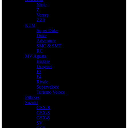
Ninja
Z
Versys
ZZR
KTM
Super Duke
Duke
Adventure
SMC & SMT
RC
MV Agusta
Brutale
Dragster
F3
F4
Rivale
Superveloce
Turismo Veloce
Pitbikes
Suzuki
GSX-R
GSX-S
GSX-8
SV