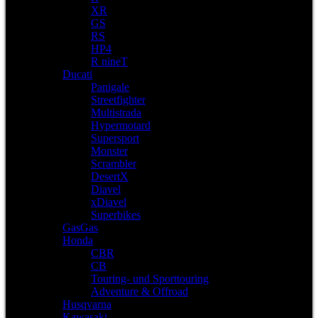
XR
GS
RS
HP4
R nineT
Ducati
Panigale
Streetfighter
Multistrada
Hypermotard
Supersport
Monster
Scrambler
DesertX
Diavel
xDiavel
Superbikes
GasGas
Honda
CBR
CB
Touring- und Sporttouring
Adventure & Offroad
Husqvarna
Kawasaki