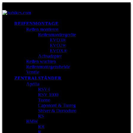
REIFENMONTAGE
Reifen montieren
Reifenmontiergeräte
EVO3®
EVO2®
EVOX®
Achsadapter
Reifen wuchten
Reifenmontagezubehör
Ventile
ZENTRALSTÄNDER
Aprilia
RSV4
RSV 1000
Tuono
Caponord & Tuareg
Shiver & Dorsoduro
RS
BMW
RR
R