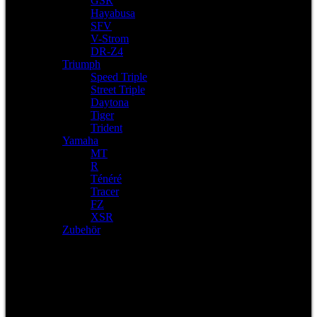
GSR
Hayabusa
SFV
V-Strom
DR-Z4
Triumph
Speed Triple
Street Triple
Daytona
Tiger
Trident
Yamaha
MT
R
Ténéré
Tracer
FZ
XSR
Zubehör