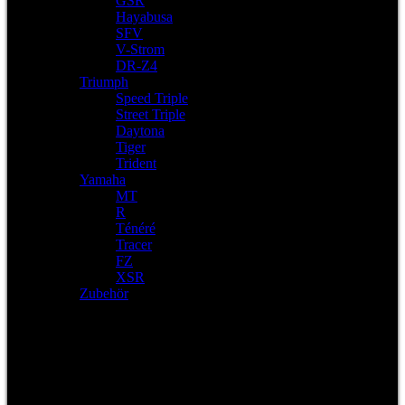
GSR
Hayabusa
SFV
V-Strom
DR-Z4
Triumph
Speed Triple
Street Triple
Daytona
Tiger
Trident
Yamaha
MT
R
Ténéré
Tracer
FZ
XSR
Zubehör