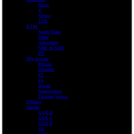
Ninja
Z
Versys
ZZR
KTM
Super Duke
Duke
Adventure
SMC & SMT
RC
MV Agusta
Brutale
Dragster
F3
F4
Rivale
Superveloce
Turismo Veloce
Pitbikes
Suzuki
GSX-R
GSX-S
GSX-8
SV