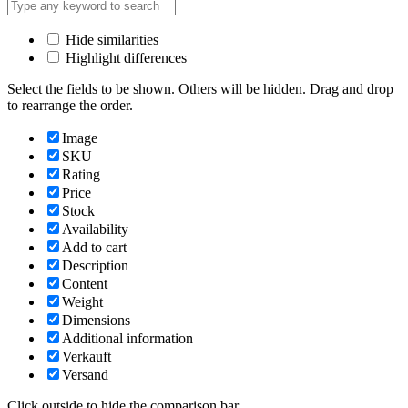
Hide similarities
Highlight differences
Select the fields to be shown. Others will be hidden. Drag and drop
to rearrange the order.
Image
SKU
Rating
Price
Stock
Availability
Add to cart
Description
Content
Weight
Dimensions
Additional information
Verkauft
Versand
Click outside to hide the comparison bar