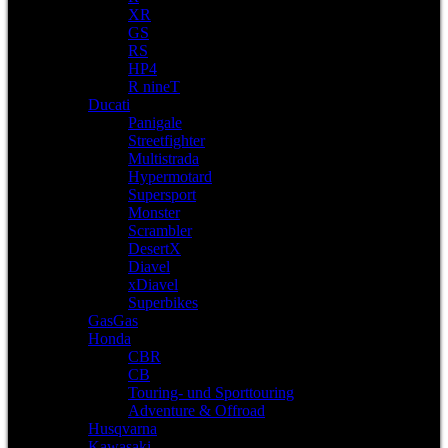
XR
GS
RS
HP4
R nineT
Ducati
Panigale
Streetfighter
Multistrada
Hypermotard
Supersport
Monster
Scrambler
DesertX
Diavel
xDiavel
Superbikes
GasGas
Honda
CBR
CB
Touring- und Sporttouring
Adventure & Offroad
Husqvarna
Kawasaki