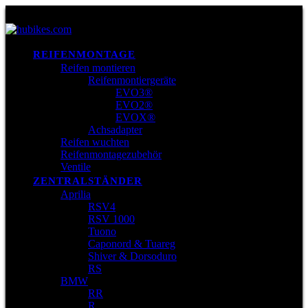
REIFENMONTAGE
Reifen montieren
Reifenmontiergeräte
EVO3®
EVO2®
EVOX®
Achsadapter
Reifen wuchten
Reifenmontagezubehör
Ventile
ZENTRALSTÄNDER
Aprilia
RSV4
RSV 1000
Tuono
Caponord & Tuareg
Shiver & Dorsoduro
RS
BMW
RR
R