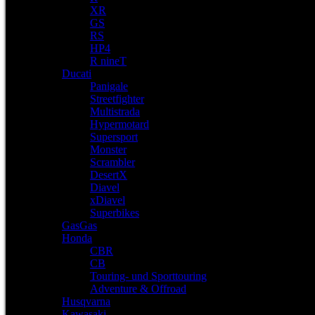
XR
GS
RS
HP4
R nineT
Ducati
Panigale
Streetfighter
Multistrada
Hypermotard
Supersport
Monster
Scrambler
DesertX
Diavel
xDiavel
Superbikes
GasGas
Honda
CBR
CB
Touring- und Sporttouring
Adventure & Offroad
Husqvarna
Kawasaki