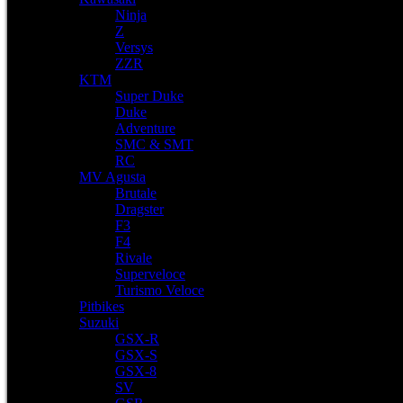
Ninja
Z
Versys
ZZR
KTM
Super Duke
Duke
Adventure
SMC & SMT
RC
MV Agusta
Brutale
Dragster
F3
F4
Rivale
Superveloce
Turismo Veloce
Pitbikes
Suzuki
GSX-R
GSX-S
GSX-8
SV