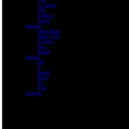
GSR
Hayabusa
SFV
V-Strom
DR-Z4
Triumph
Speed Triple
Street Triple
Daytona
Tiger
Trident
Yamaha
MT
R
Ténéré
Tracer
FZ
XSR
Zubehör