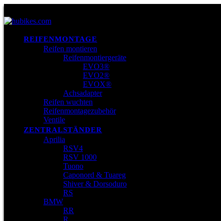
REIFENMONTAGE
Reifen montieren
Reifenmontiergeräte
EVO3®
EVO2®
EVOX®
Achsadapter
Reifen wuchten
Reifenmontagezubehör
Ventile
ZENTRALSTÄNDER
Aprilia
RSV4
RSV 1000
Tuono
Caponord & Tuareg
Shiver & Dorsoduro
RS
BMW
RR
R