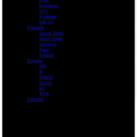
GSR
Hayabusa
SFV
V-Strom
DR-Z4
Triumph
Speed Triple
Street Triple
Daytona
Tiger
Trident
Yamaha
MT
R
Ténéré
Tracer
FZ
XSR
Zubehör