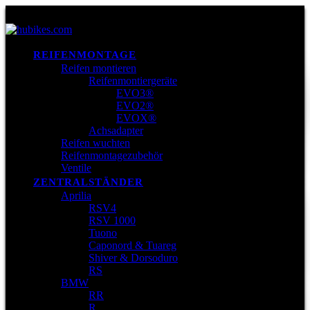
REIFENMONTAGE
Reifen montieren
Reifenmontiergeräte
EVO3®
EVO2®
EVOX®
Achsadapter
Reifen wuchten
Reifenmontagezubehör
Ventile
ZENTRALSTÄNDER
Aprilia
RSV4
RSV 1000
Tuono
Caponord & Tuareg
Shiver & Dorsoduro
RS
BMW
RR
R