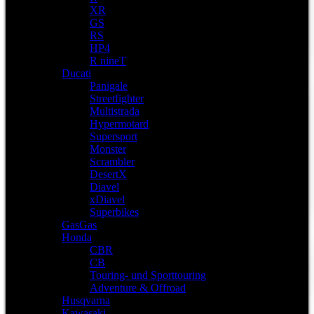
XR
GS
RS
HP4
R nineT
Ducati
Panigale
Streetfighter
Multistrada
Hypermotard
Supersport
Monster
Scrambler
DesertX
Diavel
xDiavel
Superbikes
GasGas
Honda
CBR
CB
Touring- und Sporttouring
Adventure & Offroad
Husqvarna
Kawasaki