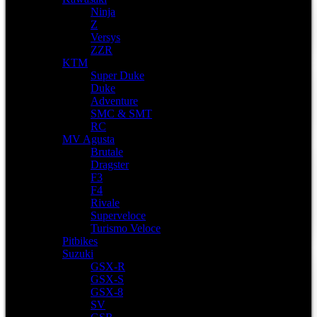
Ninja
Z
Versys
ZZR
KTM
Super Duke
Duke
Adventure
SMC & SMT
RC
MV Agusta
Brutale
Dragster
F3
F4
Rivale
Superveloce
Turismo Veloce
Pitbikes
Suzuki
GSX-R
GSX-S
GSX-8
SV