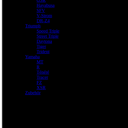
GSR
Hayabusa
SFV
V-Strom
DR-Z4
Triumph
Speed Triple
Street Triple
Daytona
Tiger
Trident
Yamaha
MT
R
Ténéré
Tracer
FZ
XSR
Zubehör