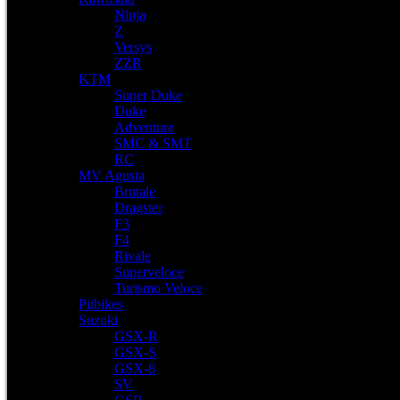
Ninja
Z
Versys
ZZR
KTM
Super Duke
Duke
Adventure
SMC & SMT
RC
MV Agusta
Brutale
Dragster
F3
F4
Rivale
Superveloce
Turismo Veloce
Pitbikes
Suzuki
GSX-R
GSX-S
GSX-8
SV