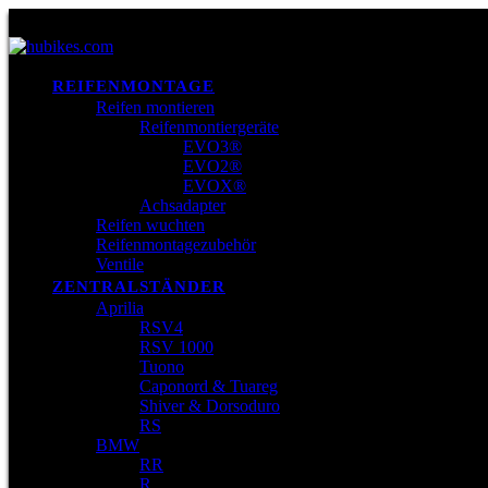
REIFENMONTAGE
Reifen montieren
Reifenmontiergeräte
EVO3®
EVO2®
EVOX®
Achsadapter
Reifen wuchten
Reifenmontagezubehör
Ventile
ZENTRALSTÄNDER
Aprilia
RSV4
RSV 1000
Tuono
Caponord & Tuareg
Shiver & Dorsoduro
RS
BMW
RR
R