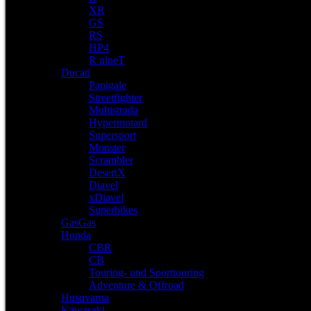
XR
GS
RS
HP4
R nineT
Ducati
Panigale
Streetfighter
Multistrada
Hypermotard
Supersport
Monster
Scrambler
DesertX
Diavel
xDiavel
Superbikes
GasGas
Honda
CBR
CB
Touring- und Sporttouring
Adventure & Offroad
Husqvarna
Kawasaki