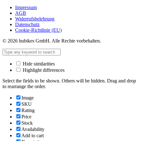
Impressum
AGB
Widerrufsbelehrung
Datenschutz
Cookie-Richtlinie (EU)
© 2026 hubikes GmbH. Alle Rechte vorbehalten.
Hide similarities
Highlight differences
Select the fields to be shown. Others will be hidden. Drag and drop
to rearrange the order.
Image
SKU
Rating
Price
Stock
Availability
Add to cart