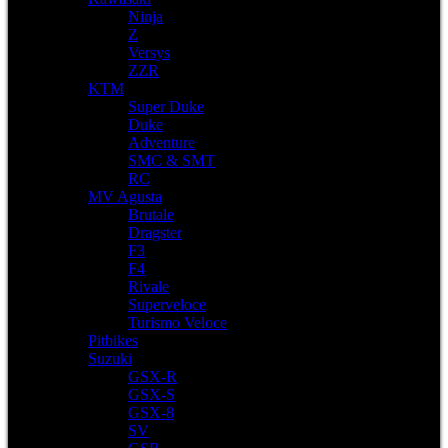
Ninja
Z
Versys
ZZR
KTM
Super Duke
Duke
Adventure
SMC & SMT
RC
MV Agusta
Brutale
Dragster
F3
F4
Rivale
Superveloce
Turismo Veloce
Pitbikes
Suzuki
GSX-R
GSX-S
GSX-8
SV