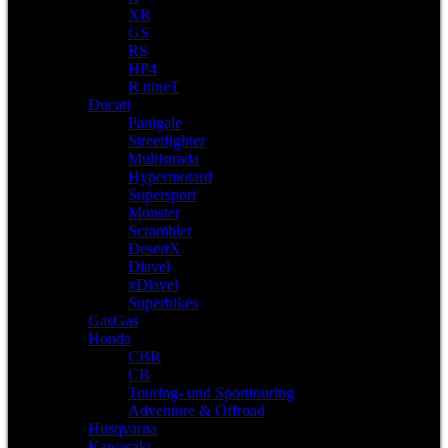
XR
GS
RS
HP4
R nineT
Ducati
Panigale
Streetfighter
Multistrada
Hypermotard
Supersport
Monster
Scrambler
DesertX
Diavel
xDiavel
Superbikes
GasGas
Honda
CBR
CB
Touring- und Sporttouring
Adventure & Offroad
Husqvarna
Kawasaki