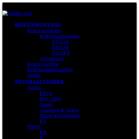
REIFENMONTAGE
Reifen montieren
Reifenmontiergeräte
EVO3®
EVO2®
EVOX®
Achsadapter
Reifen wuchten
Reifenmontagezubehör
Ventile
ZENTRALSTÄNDER
Aprilia
RSV4
RSV 1000
Tuono
Caponord & Tuareg
Shiver & Dorsoduro
RS
BMW
RR
R