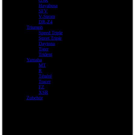
GSR
Hayabusa
SFV
V-Strom
DR-Z4
Triumph
Speed Triple
Street Triple
Daytona
Tiger
Trident
Yamaha
MT
R
Ténéré
Tracer
FZ
XSR
Zubehör