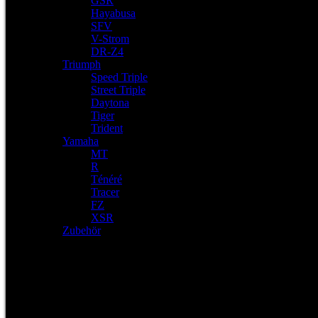
GSR
Hayabusa
SFV
V-Strom
DR-Z4
Triumph
Speed Triple
Street Triple
Daytona
Tiger
Trident
Yamaha
MT
R
Ténéré
Tracer
FZ
XSR
Zubehör