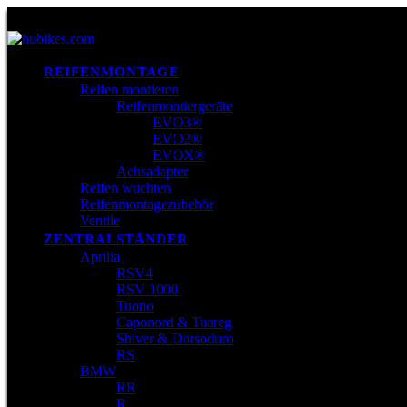
REIFENMONTAGE
Reifen montieren
Reifenmontiergeräte
EVO3®
EVO2®
EVOX®
Achsadapter
Reifen wuchten
Reifenmontagezubehör
Ventile
ZENTRALSTÄNDER
Aprilia
RSV4
RSV 1000
Tuono
Caponord & Tuareg
Shiver & Dorsoduro
RS
BMW
RR
R