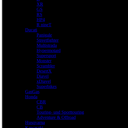
XR
GS
RS
HP4
R nineT
Ducati
Panigale
Streetfighter
Multistrada
Hypermotard
Supersport
Monster
Scrambler
DesertX
Diavel
xDiavel
Superbikes
GasGas
Honda
CBR
CB
Touring- und Sporttouring
Adventure & Offroad
Husqvarna
Kawasaki