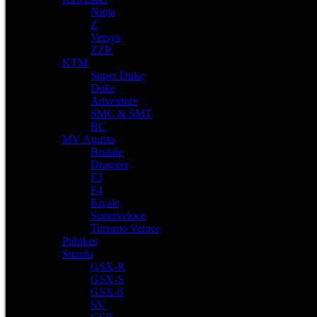
Ninja
Z
Versys
ZZR
KTM
Super Duke
Duke
Adventure
SMC & SMT
RC
MV Agusta
Brutale
Dragster
F3
F4
Rivale
Superveloce
Turismo Veloce
Pitbikes
Suzuki
GSX-R
GSX-S
GSX-8
SV