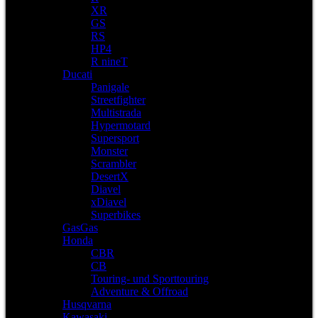
XR
GS
RS
HP4
R nineT
Ducati
Panigale
Streetfighter
Multistrada
Hypermotard
Supersport
Monster
Scrambler
DesertX
Diavel
xDiavel
Superbikes
GasGas
Honda
CBR
CB
Touring- und Sporttouring
Adventure & Offroad
Husqvarna
Kawasaki