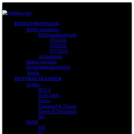
REIFENMONTAGE
Reifen montieren
Reifenmontiergeräte
EVO3®
EVO2®
EVOX®
Achsadapter
Reifen wuchten
Reifenmontagezubehör
Ventile
ZENTRALSTÄNDER
Aprilia
RSV4
RSV 1000
Tuono
Caponord & Tuareg
Shiver & Dorsoduro
RS
BMW
RR
R