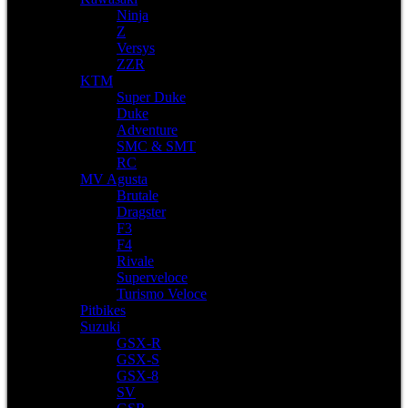
Ninja
Z
Versys
ZZR
KTM
Super Duke
Duke
Adventure
SMC & SMT
RC
MV Agusta
Brutale
Dragster
F3
F4
Rivale
Superveloce
Turismo Veloce
Pitbikes
Suzuki
GSX-R
GSX-S
GSX-8
SV