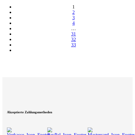
1
2
3
4
…
31
32
33
Akzeptierte Zahlungsmethoden