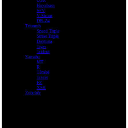
GSR
Hayabusa
SFV
V-Strom
DR-Z4
Triumph
Speed Triple
Street Triple
Daytona
Tiger
Trident
Yamaha
MT
R
Ténéré
Tracer
FZ
XSR
Zubehör